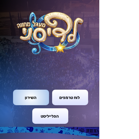
לוח טרמפים
השירון
הפלייליסט