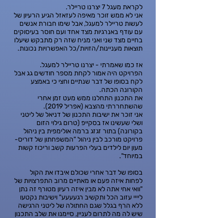
לקראת מעגל 7 יצרנו טריילר.
אני לא ממש זוכר מאיפה לעזאזל הגיע הרעיון של
לעשות טריילר למעגל, אבל שימו חבורת אנשים
עם עודף באנרגיות מצד אחד ועם חוסר בעיסוקים
בחיים מצד שני ואני מניח שזה רק מתבקש שיעלו
תוצאות מעניינות/הזויות/כל האפשרויות נכונות.
אז כמו שאמרתי - יצרנו טריילר למעגל.
הפרויקט היה אמור לקחת מספר חודשים גג אבל
לקח בסופו של דבר שנתיים וחצי כי באמצע
הקורונה הכתה.
את התכנון התחלנו ממש מעט זמן אחרי
שהשתחררתי מהצבא (אפריל 2019).
אני זוכר את ישיבות התכנון של דניאל של ליטני
ושלי שעשינו אז בסקייפ (טרום גילוי הזום
בקורונה) בתור זגזג ברמה אולימפית בין ניהול
פרויקט מורכב לבין ניהול "המשפחתון של דוריס-
מעון יום לילדים בעלי הפרעות קשב וריכוז קשות
במיוחד".
בסופו של דבר אחרי שכולם איבדו את הקול
לפחות איזה פעם או מאתיים מרוב התפרצויות של
"וואי אחי אתה לא מבין איזה רעיון מטורף זה נתן
ליייי עזוב הכל ותקשיב רגעעעע" וישיבות נקטעו
ללא הרף בגלל שגם החתולה של ליטני הרגישה
שיש לה מה לתרום לעניין, סיימנו את שלב התכנון