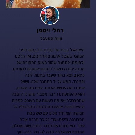
רחלי ויסמן
צוות המעגל
היינו אצל בבית של עטרת ורז בקשי לפני
המעגל בשביל ארגונים אחרונים, ואז הלכנו
(לתומנו) לתחנה שמול השוק המקורה של
מחנה יהודה בשביל לתפוס אוטובוס למתחם.
פתאום יוצא בחור שעבד בחנות "חנה
ופנינה", ממש על יד התחנה שלנו, ושאל
אותנו כמה אנשים אנחנו. ענינו מה שענינו,
והוא להפתעתנו הרבה מסביר שיש לו הזמנה
שהתבטלה ואין מה לעשות עם האוכל. למרות
שהיינו שישה אנשים וההזמנה המבוטלת על
חמישה הוא חזר אלינו עם שש מנות
המבורגר, צ'יפס, ועוד כל כך הרבה אוכל
אחר. בוא נסכם את הדבר הזה כשוק מוחלט,
מההלם שאשכרה קרה לנו דבר כזה. תוך