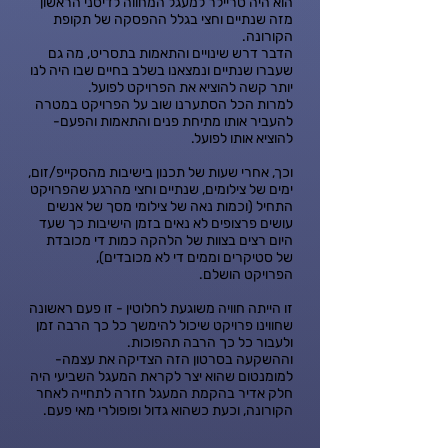
הוא היה טריילר למעגל המחווה לדיסני הראשון
מזה שנתיים וחצי בגלל ההפסקה של תקופת
הקורונה.
הדבר דרש שינויים והתאמות בתסריט, מה גם
שעברו שנתיים ונמצאנו בשלב בחיים שבו היה לנו
יותר קשה להוציא את הפרויקט לפועל.
למרות הכל הסתערנו שוב על הפרויקט במטרה
להעביר אותו מתיחת פנים והתאמות והפעם-
להוציא אותו לפועל.
וכך, אחרי שעות של תכנון בישיבות מהסקייפ/זום,
ימים של צילומים, שנתיים וחצי מהרגע שהפרויקט
התחיל (וכמות נאה של צילומי מסך של אנשים
עושים פרצופים לא נאים בזמן הישיבות כך שעד
היום רצים בצוות של הלהקה כמות די מכובדת
של סטיקרים וממים די לא מכובדים),
הפרויקט הושלם.
זו הייתה חוויה משוגעת לחלוטין - זו פעם ראשונה
שחווינו פרויקט שיכול להימשך כל כך הרבה זמן
ולעבור כל כך הרבה תהפוכות.
וההשקעה בסרטון הזה הצדיקה את עצמה-
למומנטום שהוא יצר לקראת המעגל השביעי היה
חלק אדיר בהקמת המעגל חזרה לתחייה לאחר
הקורונה, וכעת כשהוא גדול ופופולרי מאי פעם.