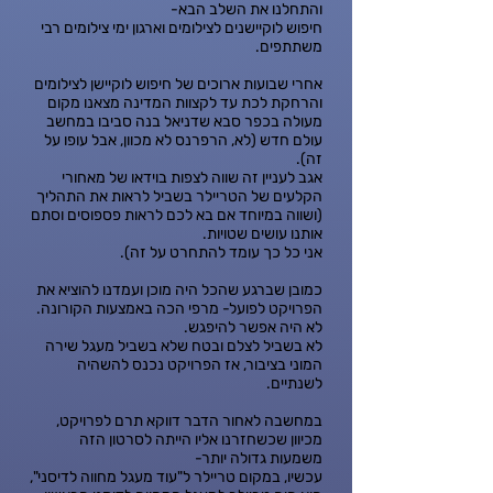
והתחלנו את השלב הבא-
חיפוש לוקיישנים לצילומים וארגון ימי צילומים רבי
משתתפים.
אחרי שבועות ארוכים של חיפוש לוקיישן לצילומים
והרחקת לכת עד לקצוות המדינה מצאנו מקום
מעולה בכפר סבא שדניאל בנה סביבו במחשב
עולם חדש (לא, הרפרנס לא מכוון, אבל עופו על
זה).
אגב לעניין זה שווה לצפות בוידאו של מאחורי
הקלעים של הטריילר בשביל לראות את התהליך
(ושווה במיוחד אם בא לכם לראות פספוסים וסתם
אותנו עושים שטויות.
אני כל כך עומד להתחרט על זה).
כמובן שברגע שהכל היה מוכן ועמדנו להוציא את
הפרויקט לפועל- מרפי הכה באמצעות הקורונה.
לא היה אפשר להיפגש.
לא בשביל לצלם ובטח שלא בשביל מעגל שירה
המוני בציבור, אז הפרויקט נכנס להשהיה
לשנתיים.
במחשבה לאחור הדבר דווקא תרם לפרויקט,
מכיוון שכשחזרנו אליו הייתה לסרטון הזה
משמעות גדולה יותר-
עכשיו, במקום טריילר ל"עוד מעגל מחווה לדיסני",